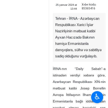
Xəbər kodu:
25 yanvar 2024 at
85365416
13:44
Tehran - İRNA - Azərbaycan
Respublikası Xarici İşlər
Nazirliyinin mətbuat katibi
Ayxan Hacızadə Bakının
həmişə Ermənistanla
danışıqlara, sülhə və sabitliyə
sadiq olduğunu vurğulayıb.
İRNA-nın “Daily Sabah”-a
istinadən verdiyi xəbərə görə,
Azərbaycan Respublikası XİN-nin
mətbuat katibi Josep Borrellin
♿︎
Avropa İttifaqının İlham Əliyevin
Ermənistanla bağlı iddialarından
narahat olması barədəki son