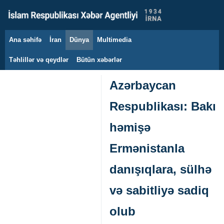
Ana səhifə
İran
Dünya
Multimedia
10 avqust 2026
Təhlillər və qeydlər
Bütün xəbərlər
Azərbaycan
Respublikası: Bakı
həmişə
Ermənistanla
danışıqlara, sülhə
və sabitliyə sadiq
olub