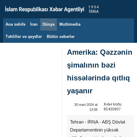
Ana səhifə
İran
Dünya
Multimedia
6 avqust 2026
Təhlillər və qeydlər
Bütün xəbərlər
Amerika: Qəzzənin
şimalının bəzi
hissələrində qıtlıq
yaşanır
Xəbər kodu:
30 mart 2024 at
85430807
13:05
Tehran - İRNA - ABŞ Dövlət
Departamentinin yüksək