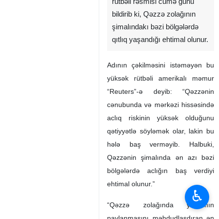
rütbəli rəsmisi cümə günü
bildirib ki, Qəzzə zolağının
şimalındakı bəzi bölgələrdə
qıtlıq yaşandığı ehtimal olunur.
Adının çəkilməsini istəməyən bu
yüksək rütbəli amerikalı məmur
“Reuters”-ə deyib: “Qəzzənin
cənubunda və mərkəzi hissəsində
aclıq riskinin yüksək olduğunu
qətiyyətlə söyləmək olar, lakin bu
hələ baş verməyib. Halbuki,
Qəzzənin şimalında ən azı bəzi
bölgələrdə aclığın baş verdiyi
ehtimal olunur.”
♿︎
“Qəzzə zolağında yardımın
paylanmasını məhdudlaşdıran ən