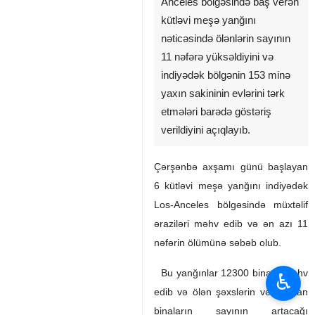
Anceles bölgəsində baş verən
kütləvi meşə yanğını
nəticəsində ölənlərin sayının
11 nəfərə yüksəldiyini və
indiyədək bölgənin 153 minə
yaxın sakininin evlərini tərk
etmələri barədə göstəriş
verildiyini açıqlayıb.
Çərşənbə axşamı günü başlayan
6 kütləvi meşə yanğını indiyədək
Los-Anceles bölgəsində müxtəlif
əraziləri məhv edib və ən azı 11
nəfərin ölümünə səbəb olub.
Bu yanğınlar 12300 binanı məhv
♿︎
edib və ölən şəxslərin və dağılan
binaların sayının artacağı