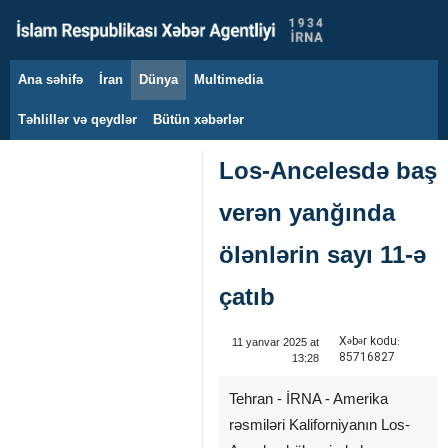
Ana səhifə
İran
Dünya
Multimedia
8 avqust 2026
Təhlillər və qeydlər
Bütün xəbərlər
Los-Ancelesdə baş
verən yanğında
ölənlərin sayı 11-ə
çatıb
Xəbər kodu:
11 yanvar 2025 at
85716827
13:28
Tehran - İRNA - Amerika
rəsmiləri Kaliforniyanın Los-