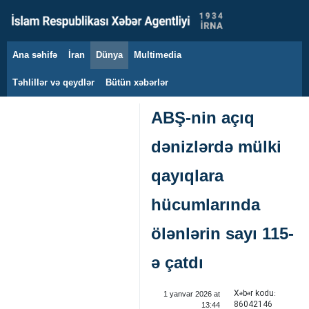
Ana səhifə
İran
Dünya
Multimedia
8 avqust 2026
Təhlillər və qeydlər
Bütün xəbərlər
ABŞ-nin açıq
dənizlərdə mülki
qayıqlara
hücumlarında
ölənlərin sayı 115-
ə çatdı
Xəbər kodu:
1 yanvar 2026 at
86042146
13:44