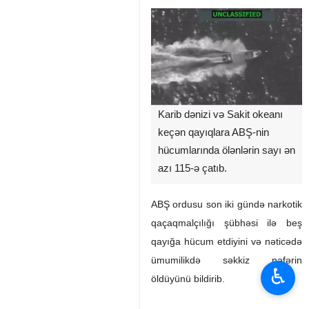
Karib dənizi və Sakit okeanı
keçən qayıqlara ABŞ-nin
hücumlarında ölənlərin sayı ən
azı 115-ə çatıb.
ABŞ ordusu son iki gündə narkotik
qaçaqmalçılığı şübhəsi ilə beş
qayığa hücum etdiyini və nəticədə
ümumilikdə səkkiz nəfərin
♿︎
öldüyünü bildirib.