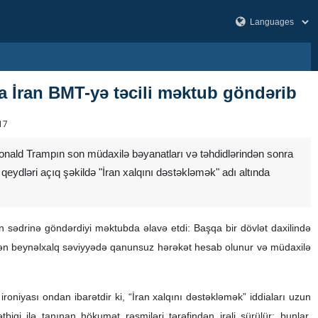
a İran BMT-yə təcili məktub göndərib
17