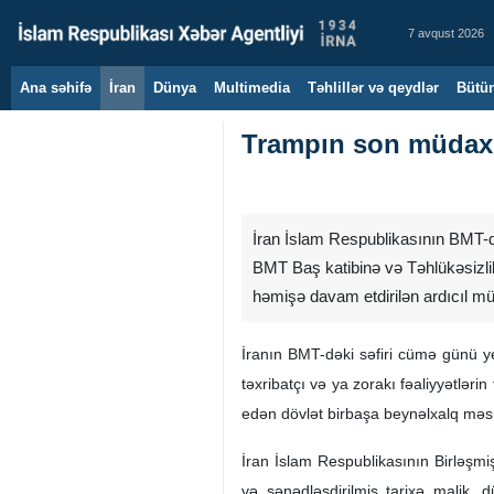
7 avqust 2026
Ana səhifə
İran
Dünya
Multimedia
Təhlillər və qeydlər
Bütün
Trampın son müdaxil