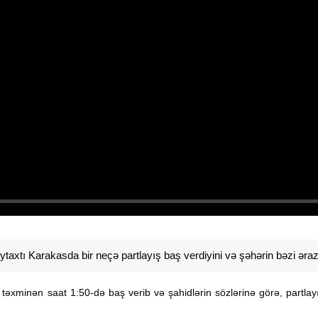
xtı Karakasda bir neçə partlayış baş verdiyini və şəhərin bəzi ərazil
a təxminən saat 1:50-də baş verib və şahidlərin sözlərinə görə, partlayı