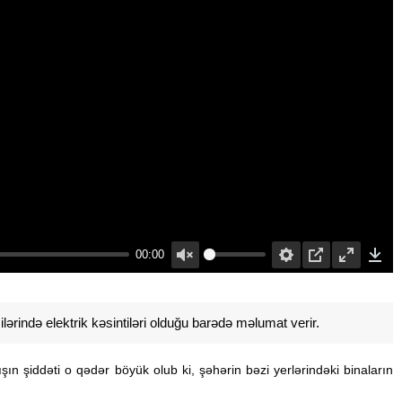
00:00
Unmute
Settings
PIP
Enter
Down
fullscreen
ərində elektrik kəsintiləri olduğu barədə məlumat verir.
şın şiddəti o qədər böyük olub ki, şəhərin bəzi yerlərindəki binaların