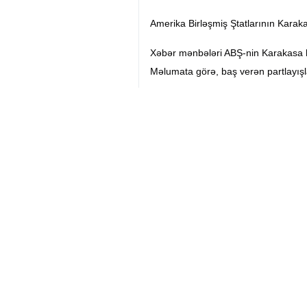
Amerika Birləşmiş Ştatlarının Karaka
Xəbər mənbələri ABŞ-nin Karakasa 
Məlumata görə, baş verən partlayışl
ABŞ-nin Venesuelaya hücumuna Mad
Əl-Cəzirə: Prezident Maduro ilk reak
Venesuelanın xarici işlər naziri ölk
sülh və təhlükəsizliyə ciddi şəkildə t
İban Xel xəbərdarlıq etdi ki, ölkəd
Venesuela xarici işlər nazirinin söz
də əhatə edib. O əlavə edib ki, bu ha
Dünya
Amerika və Avropa