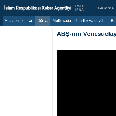
8 avqust 2026
Ana səhifə
İran
Dünya
Multimedia
Təhlillər və qeydlər
Bütün
ABŞ-nin Venesuelay