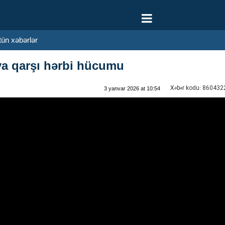
 xəbərlər
a qarşı hərbi hücumu
Xəbər kodu:
860432
3 yanvar 2026 at 10:54