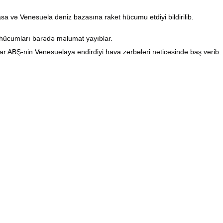
sa və Venesuela dəniz bazasına raket hücumu etdiyi bildirilib.
hücumları barədə məlumat yayıblar.
ar ABŞ-nin Venesuelaya endirdiyi hava zərbələri nəticəsində baş verib.
urodan ilk reaksiya
siyasında bildirib ki, Karakas hazırda raket hücumlarına məruz qalır.
əyə edilən son hücumları pisləyərək, bunların "Birləşmiş Millətlər Təşk
əhdid olduğunu bildirdi.
əki rejimi dəyişdirmək üçün edilən bütün cəhdlər, keçmişdə olduğu kimi
lərinə görə, ABŞ-ın hücumları yaşayış məntəqələrini, infrastrukturu, elə
disələrə cavab olaraq Venesuela prezidenti ölkə daxilində milli müdafiə 