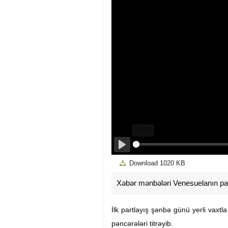
Play
Download
1020 KB
Xəbər mənbələri Venesuelanın payta
İlk partlayış şənbə günü yerli vaxtl
pəncərələri titrəyib.