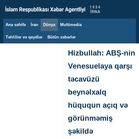
Ana səhifə
İran
Dünya
Multimedia
6 avqust 2026
Təhlillər və qeydlər
Bütün xəbərlər
Hizbullah: ABŞ-nin
Venesuelaya qarşı
təcavüzü
beynəlxalq
hüququn açıq və
görünməmiş
şəkildə