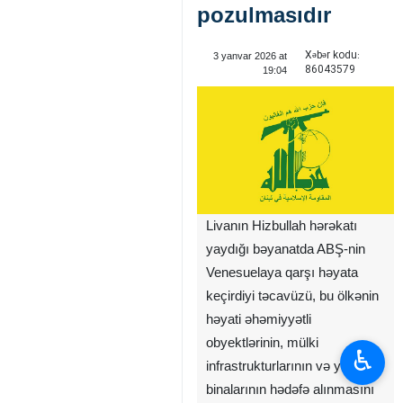
pozulmasıdır
Xəbər kodu:
3 yanvar 2026 at
86043579
19:04
Livanın Hizbullah hərəkatı
yaydığı bəyanatda ABŞ-nin
Venesuelaya qarşı həyata
keçirdiyi təcavüzü, bu ölkənin
həyati əhəmiyyətli
obyektlərinin, mülki
♿︎
infrastrukturlarının və yaşayış
binalarının hədəfə alınmasını