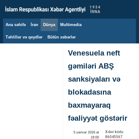
Ana səhifə
İran
Dünya
Multimedia
7 avqust 2026
Təhlillər və qeydlər
Bütün xəbərlər
Venesuela neft
gəmiləri ABŞ
sanksiyaları və
blokadasına
baxmayaraq
fəaliyyət göstərir
Xəbər kodu:
5 yanvar 2026 at
86045567
18:00