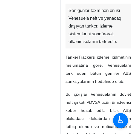
Son günlər təxminən on iki
Venesuela neft və yanacaq
daşıyan tanker, izləmə
sistemlərini söndürərək
ölkənin sularını tərk edib.
TankerTrackers izləmə xidmətinin
məlumatına görə, Venesuelanı
tərk edən bütün gəmilər ABŞ
sanksiyalarının hədəfində olub.
Bu çıxışlar Venesuelanın dövlət
neft şirkəti PDVSA üçün ümidverici
xəbər hesab edilə bilər. ABŞ
♿︎
blokadası dekabrdan etibarən
tətbiq olunub və nəticədə şirkət