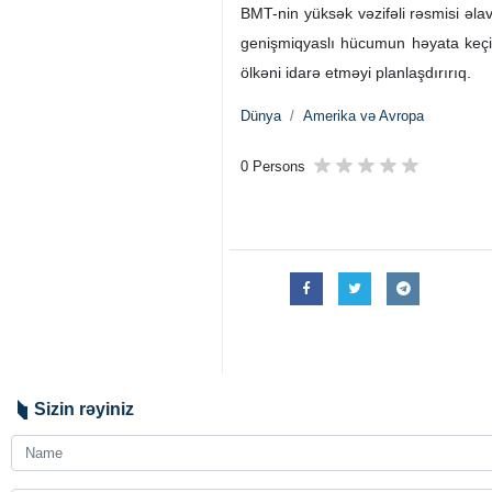
BMT-nin yüksək vəzifəli rəsmisi əl
genişmiqyaslı hücumun həyata keçiri
ölkəni idarə etməyi planlaşdırırıq.
Dünya
Amerika və Avropa
0 Persons
Sizin rəyiniz