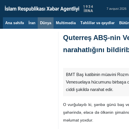
7 avqust 2026
Ana səhifə
İran
Dünya
Multimedia
Təhlillər və qeydlər
Bütün
Quterreş ABŞ-nin V
narahatlığını bildiri
BMT Baş katibinin müavini Rozmari
Venesuelaya hücumunu birbaşa qı
ciddi şəkildə narahat edir.
O vurğulayıb ki, şənbə günü baş ve
şəhərində, eləcə də ölkənin şimalınd
məlumat yoxdur.