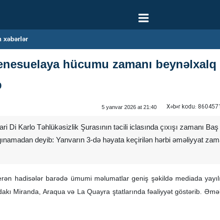
 xəbərlər
enesuelaya hücumu zamanı beynəlxalq 
b
Xəbər kodu:
860457
5 yanvar 2026 at 21:40
 Di Karlo Təhlükəsizlik Şurasının təcili iclasında çıxışı zamanı Baş
namadan deyib: Yanvarın 3-də həyata keçirilən hərbi əməliyyat za
rən hadisələr barədə ümumi məlumatlar geniş şəkildə mediada yayılıb.
akı Miranda, Araqua və La Quayra ştatlarında fəaliyyət göstərib. Əməliy