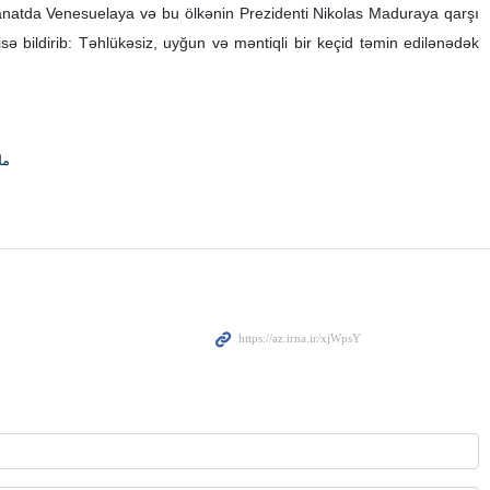
anatda Venesuelaya və bu ölkənin Prezidenti Nikolas Maduraya qarşı
ə bildirib: Təhlükəsiz, uyğun və məntiqli bir keçid təmin edilənədək
مل