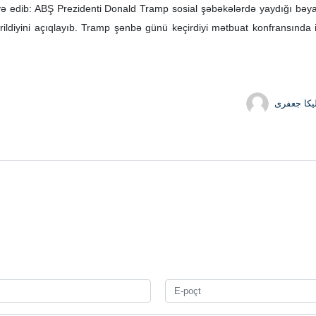
avə edib: ABŞ Prezidenti Donald Tramp sosial şəbəkələrdə yaydığı bəy
ldiyini açıqlayıb. Tramp şənbə günü keçirdiyi mətbuat konfransında is
یکا جعفری