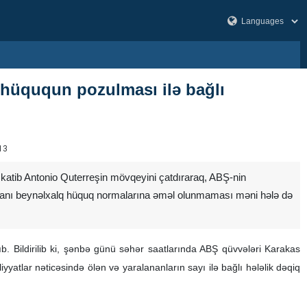
hüququn pozulması ilə bağlı
13
 katib Antonio Quterreşin mövqeyini çatdıraraq, ABŞ-nin
manı beynəlxalq hüquq normalarına əməl olunmaması məni hələ də
 Bildirilib ki, şənbə günü səhər saatlarında ABŞ qüvvələri Karakas
yatlar nəticəsində ölən və yaralananların sayı ilə bağlı hələlik dəqiq