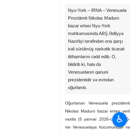
Nyu-York – IRNA – Venesuela
Prezidenti Nikolas Maduro
bazar ertəsi Nyu-York
məhkəməsində ABŞ Ədliyyə
Nazirliyi tərəfindən ona qarşı
irəli sürülmüş narkotik ticarəti
ittihamlarını rədd edib. O,
bildirib ki, hələ də
Venesuelanın qanuni
prezidentidir və evindən
oğurlanıb.
Oğurlanan Venesuela prezidenti
Nikolas Maduro bazar ertəsi yerli
♿︎
vaxtla (5 yanvar 2026-cı il) ABŞ-
nin Venesuelaya hücumundan və