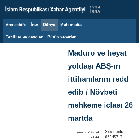
Ana səhifə
İran
Dünya
Multimedia
6 avqust 2026
Təhlillər və qeydlər
Bütün xəbərlər
Maduro və həyat
yoldaşı ABŞ-ın
ittihamlarını rədd
edib / Növbəti
məhkəmə iclası 26
martda
Xəbər kodu:
5 yanvar 2026 at
86045717
21:44