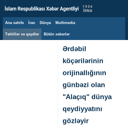
Ana səhifə
İran
Dünya
Multimedia
10 avqust 2026
Təhlillər və qeydlər
Bütün xəbərlər
Ərdəbil
köçərilərinin
orijinallığının
günbəzi olan
"Alaçıq" dünya
qeydiyyatını
gözləyir