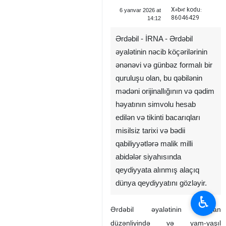
Xəbər kodu:
6 yanvar 2026 at
86046429
14:12
Ərdəbil - İRNA - Ərdəbil
əyalətinin nəcib köçərilərinin
ənənəvi və günbəz formalı bir
quruluşu olan, bu qəbilənin
mədəni orijinallığının və qədim
həyatının simvolu hesab
edilən və tikinti bacarıqları
♿︎
misilsiz tarixi və bədii
qabiliyyətlərə malik milli
abidələr siyahısında