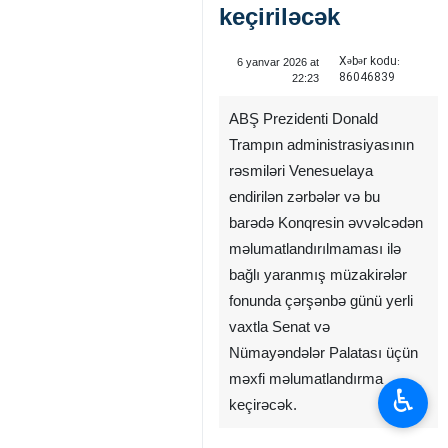
keçiriləcək
Xəbər kodu:
6 yanvar 2026 at
86046839
22:23
ABŞ Prezidenti Donald
Trampın administrasiyasının
rəsmiləri Venesuelaya
endirilən zərbələr və bu
barədə Konqresin əvvəlcədən
məlumatlandırılmaması ilə
bağlı yaranmış müzakirələr
fonunda çərşənbə günü yerli
vaxtla Senat və
Nümayəndələr Palatası üçün
məxfi məlumatlandırma
♿︎
keçirəcək.