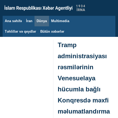
Ana səhifə
İran
Dünya
Multimedia
6 avqust 2026
Təhlillər və qeydlər
Bütün xəbərlər
Tramp
administrasiyası
rəsmilərinin
Venesuelaya
hücumla bağlı
Konqresdə məxfi
məlumatlandırma