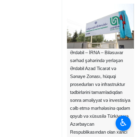
Ərdəbil – İRNA – Biləsuvar
sərhəd şəhərində yerləşən
Ərdəbil Azad Ticarət və
Sənaye Zonası, hüquqi
prosedurları və infrastruktur
tədbirlərini tamamladıqdan
sonra əməliyyat və investisiya
cəlb etmə mərhələsinə qədəm
qoyub və xüsusilə Türkiyə və
♿︎
Azərbaycan
Respublikasından olan xarici