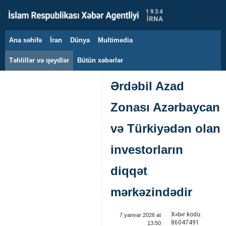
Ana səhifə
İran
Dünya
Multimedia
7 avqust 2026
Təhlillər və qeydlər
Bütün xəbərlər
Ərdəbil Azad
Zonası Azərbaycan
və Türkiyədən olan
investorların
diqqət
mərkəzindədir
Xəbər kodu:
7 yanvar 2026 at
86047491
13:50