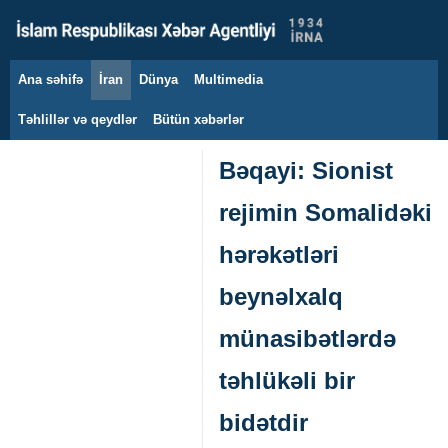
Ana səhifə
İran
Dünya
Multimedia
7 avqust 2026
Təhlillər və qeydlər
Bütün xəbərlər
Bəqayi: Sionist
rejimin Somalidəki
hərəkətləri
beynəlxalq
münasibətlərdə
təhlükəli bir
bidətdir