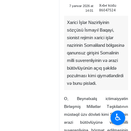
Xəbər kodu:
7 yanvar 2026 at
86047524
14:01
Xarici İşlər Nazirliyinin
sözçüsü İsmayıl Baqayi,
sionist rejimin xarici işlər
nazirinin Somaliland bölgəsinə
qanunsuz girişini Somalinin
milli suverenliyinin və ərazi
bütövlüyünün açıq şəkildə
pozulması kimi qiymətləndirdi
və bunu pislədi.
O, Beynəlxalq ictimaiyyətin
Birləşmiş Millətlər Təşkilatının
♿︎
müstəqil üzv dövləti kimi Somalinin
ərazi bütövlüyünə və milli
suverenliyinə hörmət edilməsinin