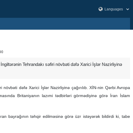
90
ltərənin Tehrandakı səfiri növbəti dəfə Xarici İşlər Nazirliyinə
növbəti dəfə Xarici İşlər Nazirliyinə çağırılıb. XİN-nin Qərbi Avropa
masında Britaniyanın lazımi tədbirləri görmədiyinə görə İran İslam
ran bayrağının təhqir edilməsinə görə üzr istəyərək bildirdi ki, tabe