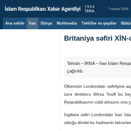
7 avqust 2026
Ana səhifə
İran
Dünya
Multimedia
Təhlillər və qeydlər
Bütün
Britaniya səfiri XİN-
Tehran – İRNA – İran İslam Respub
çağırılıb.
Ölkəmizin Londondakı səfirliyinə aq
üzrə direktoru Əlirza Yusifi bu be
Respublikasının ciddi etirazını ona ç
İngiltərə səfiri Londondakı İran İs
olduğu dövlət bu hadisənin təkrarla