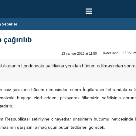
 xəbərlər
ə çağırılıb
Xəbər kodu:
860512
13 yanvar 2026 at 11:50
likasının Londondakı səfirliyinə yenidən hücum edilməsindən sonra İngi
ressiv şəxslərin hücum etməsindən sonra İngiltərənin Tehrandakı səfiri 
ynəlxalq hüquqa zidd addımı pisləyərək ölkəmizin səfirliyinin qorun
atdırıb.
lam Respublikası səfirliyinə cinayətkar ünsürlərin hücumu nəticəsində İ
nmasının qarşısını almaq üçün bütün tədbirləri görəcək.