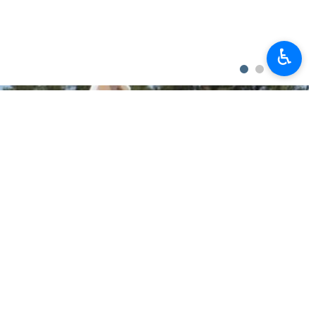
görüntülərini öz rəsmi hesabında paylaşıb.
♿︎
ası bizim qədim və əbədi qonşumuz və əziz qardaşımızdır.
mdür.