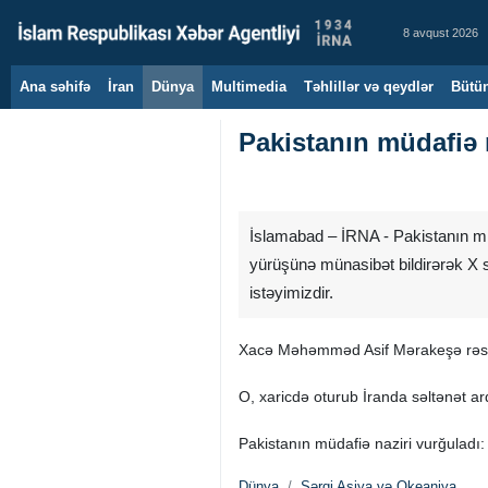
8 avqust 2026
Ana səhifə
İran
Dünya
Multimedia
Təhlillər və qeydlər
Bütün
Pakistanın müdafiə n