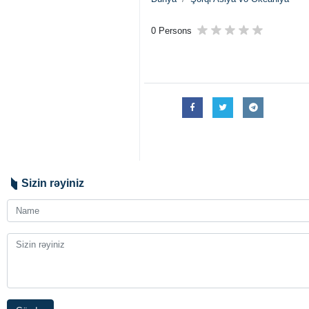
İslamabad – İRNA - Pakistanın müd
yürüşünə münasibət bildirərək X 
istəyimizdir.