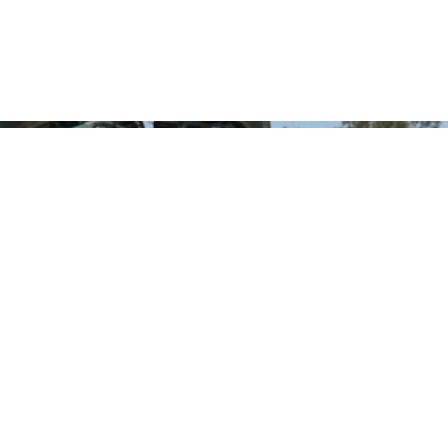
əfəri zamanı X sosial şəbəkəsində İran xalqının əzəmətli toplantısı 
rdınca olan axmaqların rəftarını pisləyərək yazıb: İran İslam Respublik
 İranın asayişi, milli suverenliyi və müstəqilliyi həmişə bizim üçün mühü