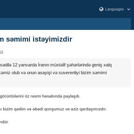
im səmimi istəyimizdir
52