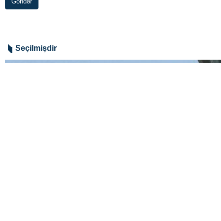
Xacə Məhəmməd Asif Mərakeşə rəsmi s
O, xaricdə oturub İranda səltənət a
Pakistanın müdafiə naziri vurğuladı:
Dünya
Şərqi Asiya və Okeaniya
0 Persons
Sizin rəyiniz