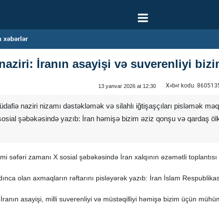
 xəbərlər
aziri: İranın asayişi və suverenliyi biz
Xəbər kodu:
860513
13 yanvar 2026 at 12:30