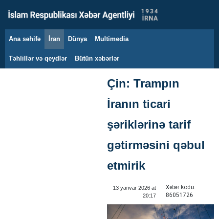
Ana səhifə
İran
Dünya
Multimedia
10 avqust 2026
Təhlillər və qeydlər
Bütün xəbərlər
Çin: Trampın
İranın ticari
şəriklərinə tarif
gətirməsini qəbul
etmirik
Xəbər kodu:
13 yanvar 2026 at
86051726
20:17