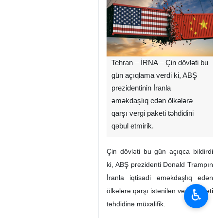
Tehran – İRNA – Çin dövləti bu
gün açıqlama verdi ki, ABŞ
prezidentinin İranla
əməkdaşlıq edən ölkələrə
qarşı vergi paketi təhdidini
qəbul etmirik.
Çin dövləti bu gün açıqca bildirdi
ki, ABŞ prezidenti Donald Trampın
İranla iqtisadi əməkdaşlıq edən
♿︎
ölkələrə qarşı istənilən vergi paketi
təhdidinə müxalifik.