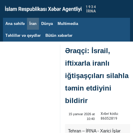
Ana səhifə
İran
Dünya
Multimedia
7 avqust 2026
Təhlillər və qeydlər
Bütün xəbərlər
Əraqçi: İsrail,
iftixarla iranlı
iğtişaşçıları silahla
təmin etdiyini
bildirir
Xəbər kodu:
15 yanvar 2026 at
86052819
10:40
Tehran – İRNA - Xarici İşlər