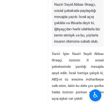
Naziri Seyid Abbas Əraqçi,
sosial şəbəkədə paylaşdığı
mesajda yazıb: İsrail açıq
şəkildə və iftixarla deyir ki,
iğtişaşçıları hərbi silahlarla biz
təmin etmişik və bu, yüzlərlə
insanın ölümünə səbəb olub. ‌
Xarici İşlər Naziri Seyid Abbas
Əraqçi, özünün X sosial
şəbəkəsində yazdığı mesajda
qeyd edib: İsrail həmişə çalışıb ki,
ABŞ-ni öz əvəzinə müharibəyə
cəlb etsin, lakin bu dəfə çox qəribə
halda özünün pünhan əməllərini
♿︎
açıq-aşkar car çəkdi.