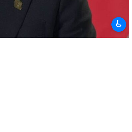
♿︎
rqanı ilə müsahibəsində deyib: İran həmişə danışıqlar və
t təcrübəmiz yoxdur, lakin diplomatiya müharibədən daha yaxşıdır.
 cəlb etmək istəməsindən irəli gəlirdi.
n gizli hədəfi indi aşkara çıxıb.