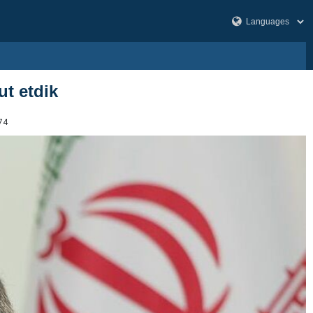
ut etdik
74