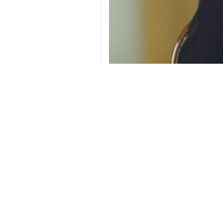
Tehran – İRNA - İslam İran Respub
diplomatik münasibətlərə hazır olm
Əraqçi Amerikanın Fox News kanalın
O, qeyd edib: Həmişə diplomatik yo
Əraqçi son hadisələr barədə deyib: 
O, əlavə edib: İsrail, Amerikanın bu 
Əraqçi əlavə etdi: Qarşıdurmanın qızı
İran
Siyasi