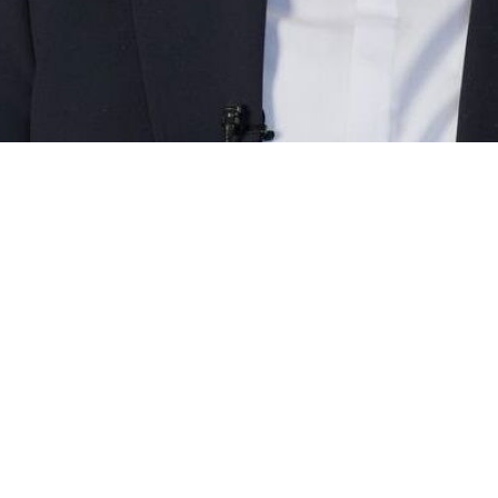
likasının Xarici İşlər Naziri Seyid Abbas Əraqçi, Amerikanın media o
uşdur və bu, son 20 il ərzində sübut edilmişdir.
a verdiyi müsahibəsində əlavə edib: Baxmayaraq ki, Vaşinqtonla müsbə
lların əvəzinə müharibəni seçən Amerika olmuşdur.
Terorçuların insanlara atəş açmasının səbəbi, onların Trampı müharibəyə
rejim əvəzinə İranla müharibəyə daxil olması üçün çalışır və bu, Tel-Əvivi
şdırılmasının bütün tərəflərə ağır nəticələri olacaq.