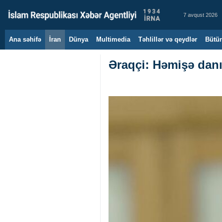
7 avqust 2026
Ana səhifə
İran
Dünya
Multimedia
Təhlillər və qeydlər
Bütün
Əraqçi: Həmişə danı