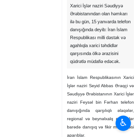
Xarici İşlər naziri Səudiyyə
Ərəbistanından olan həmkarı
ilə bu gün, 15 yanvarda telefon
danışığında deyib: İran İslam
Respublikası milli dəstək və
agahlıqla xarici təhdidlər
qarşısında ölkə ərazisini
qüdrətlə müdafiə edəcək.
İran İslam Respublikasının Xarici
İşlər naziri Seyid Abbas Əraqçi və
Səudiyyə Ərəbistanının Xarici İşlər
naziri Feysəl bin Fərhan telefon
danışığında qarşılıqlı əlaqələr,
regional və beynəlxalq proseslər
♿︎
barədə danışıq və fikir mübadiləsi
aparıblar.