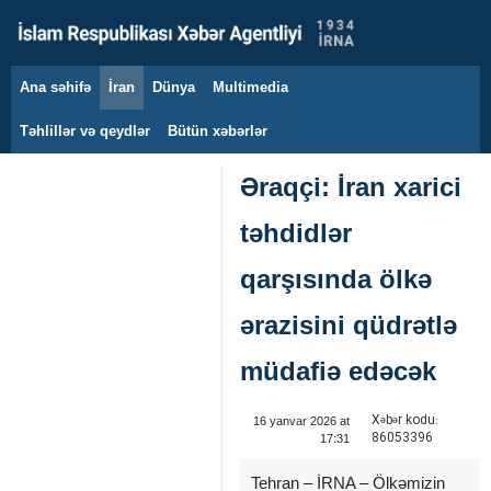
Ana səhifə
İran
Dünya
Multimedia
8 avqust 2026
Təhlillər və qeydlər
Bütün xəbərlər
Əraqçi: İran xarici
təhdidlər
qarşısında ölkə
ərazisini qüdrətlə
müdafiə edəcək
Xəbər kodu:
16 yanvar 2026 at
86053396
17:31
Tehran – İRNA – Ölkəmizin