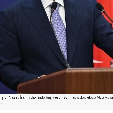
şlər Naziri, İranın daxilində baş verən son hadisələr, eləcə ABŞ və sion
r.