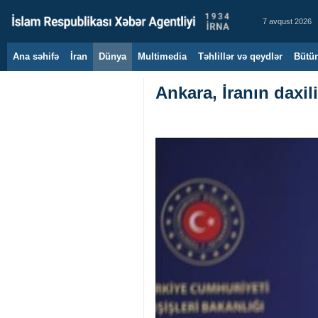
7 avqust 2026
Ana səhifə
İran
Dünya
Multimedia
Təhlillər və qeydlər
Bütün
Ankara, İranın daxili