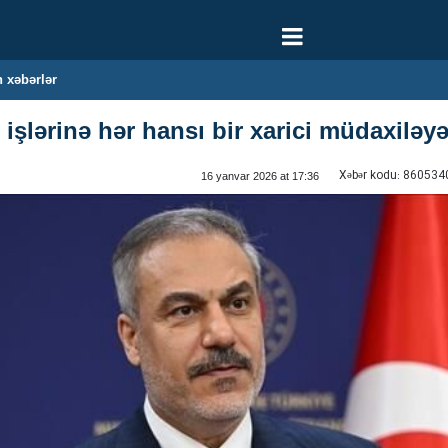
 xəbərlər
 işlərinə hər hansı bir xarici müdaxiləyə
Xəbər kodu:
860534
16 yanvar 2026 at 17:36