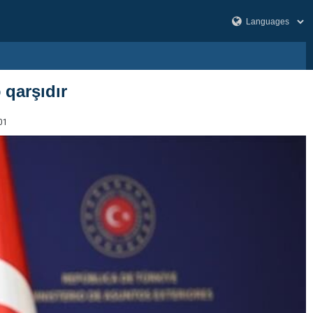
 qarşıdır
01