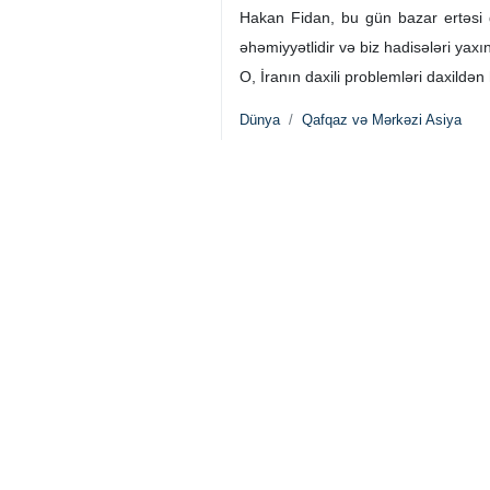
Hakan Fidan, bu gün bazar ertəsi 
əhəmiyyətlidir və biz hadisələri yaxın
O, İranın daxili problemləri daxildən
Dünya
Qafqaz və Mərkəzi Asiya
0 Persons
Sizin rəyiniz