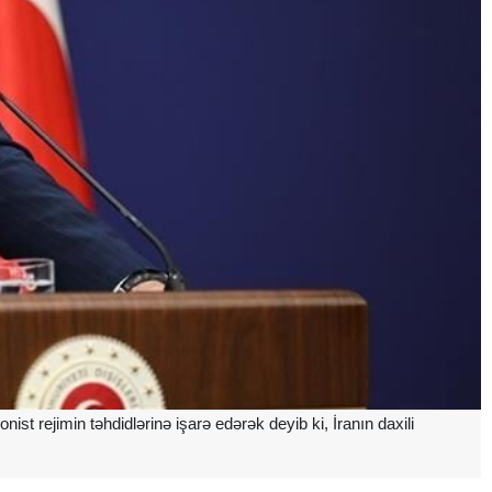
ist rejimin təhdidlərinə işarə edərək deyib ki, İranın daxili