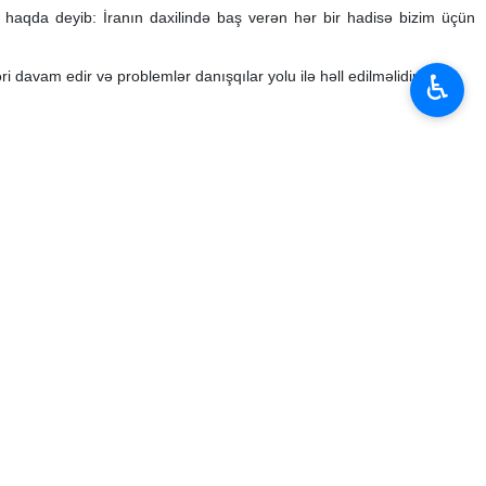
haqda deyib: İranın daxilində baş verən hər bir hadisə bizim üçün
ri davam edir və problemlər danışqılar yolu ilə həll edilməlidir.
♿︎