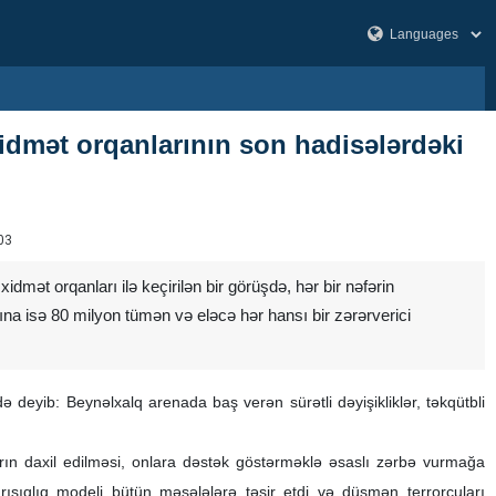
xidmət orqanlarının son hadisələrdəki
03
dmət orqanları ilə keçirilən bir görüşdə, hər bir nəfərin
ına isə 80 milyon tümən və eləcə hər hansı bir zərərverici
 deyib: Beynəlxalq arenada baş verən sürətli dəyişikliklər, təkqütbli
ların daxil edilməsi, onlara dəstək göstərməklə əsaslı zərbə vurmağa
rışıqlıq modeli bütün məsələlərə təsir etdi və düşmən terrorçuları