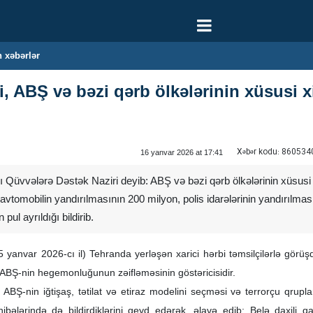
 xəbərlər
i, ABŞ və bəzi qərb ölkələrinin xüsusi 
Xəbər kodu:
860534
16 yanvar 2026 at 17:41
 Qüvvələrə Dəstək Naziri deyib: ABŞ və bəzi qərb ölkələrinin xüsusi xi
avtomobilin yandırılmasının 200 milyon, polis idarələrinin yandırılmas
ul ayrıldığı bildirib.
yanvar 2026-cı il) Tehranda yerləşən xarici hərbi təmsilçilərlə görüşdə
 ABŞ-nin hegemonluğunun zəifləməsinin göstəricisidir.
 ABŞ-nin iğtişaş, tətilat və etiraz modelini seçməsi və terrorçu qrup
ələrində də bildirdiklərini qeyd edərək, əlavə edib: Belə daxili qa