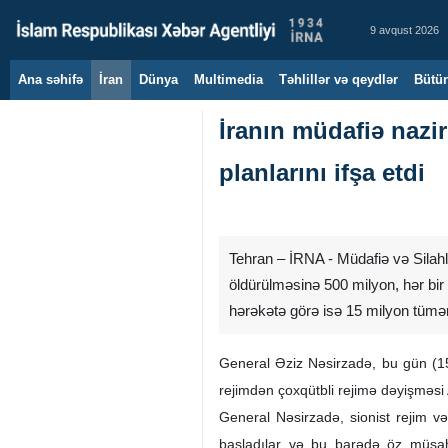
9 avqust 2026
Ana səhifə
İran
Dünya
Multimedia
Təhlillər və qeydlər
Bütün
İranın müdafiə nazir
planlarını ifşa etdi
Tehran – İRNA - Müdafiə və Silahlı
öldürülməsinə 500 milyon, hər bir 
hərəkətə görə isə 15 milyon tümən p
General Əziz Nəsirzadə, bu gün (15 
rejimdən çoxqütbli rejimə dəyişməsi
General Nəsirzadə, sionist rejim və
başladılar və bu barədə öz müsahib