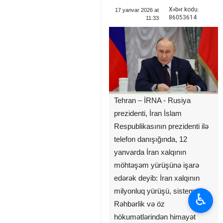
Xəbər kodu:
17 yanvar 2026 at
86053614
11:33
Tehran – İRNA - Rusiya
prezidenti, İran İslam
Respublikasının prezidenti ilə
telefon danışığında, 12
yanvarda İran xalqının
möhtəşəm yürüşünə işarə
edərək deyib: İran xalqının
milyonluq yürüşü, sistem,
♿︎
Rəhbərlik və öz
hökumətlərindən himayət