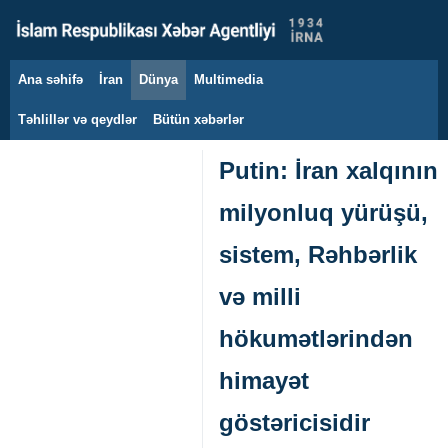
Ana səhifə
İran
Dünya
Multimedia
6 avqust 2026
Təhlillər və qeydlər
Bütün xəbərlər
Putin: İran xalqının
milyonluq yürüşü,
sistem, Rəhbərlik
və milli
hökumətlərindən
himayət
göstəricisidir