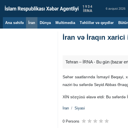
6 avqust 2026
Ana səhifə
İran
Dünya
Multimedia
Təhlillər və qeydlər
Bütün
İran və İraqın xarici 
Tehran – İRNA - Bu gün (bazar ertə
Səhər saatlarında İsmayıl Bəqayi, xa
naziri bu səfərdə Seyid Abbas Əraqçi
XİN sözçüsü əlavə etdi: Bu səfərdə İ
İran
Siyasi
0 Persons