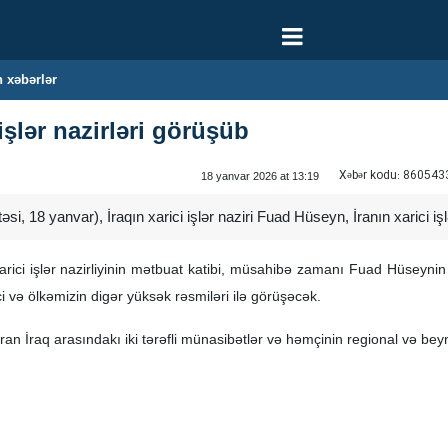
 xəbərlər
işlər nazirləri görüşüb‌
Xəbər kodu:
860543
18 yanvar 2026 at 13:19
si, 18 yanvar), İraqın xarici işlər naziri Fuad Hüseyn, İranın xarici iş
rici işlər nazirliyinin mətbuat katibi, müsahibə zamanı Fuad Hüseynin 
 və ölkəmizin digər yüksək rəsmiləri ilə görüşəcək.
ran İraq arasındakı iki tərəfli münasibətlər və həmçinin regional və be