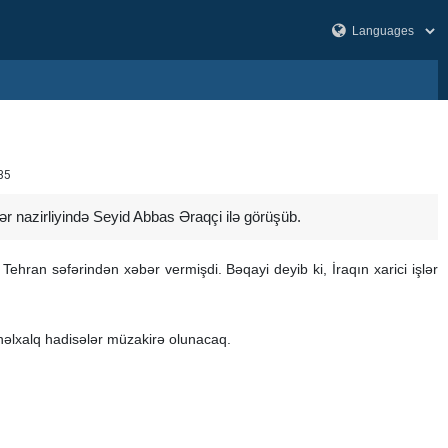
35
lər nazirliyində Seyid Abbas Əraqçi ilə görüşüb.
Tehran səfərindən xəbər vermişdi. Bəqayi deyib ki, İraqın xarici işlər
ynəlxalq hadisələr müzakirə olunacaq.