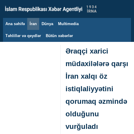
Ana səhifə
İran
Dünya
Multimedia
8 avqust 2026
Təhlillər və qeydlər
Bütün xəbərlər
Əraqçi xarici
müdaxilələrə qarşı
İran xalqı öz
istiqlaliyyətini
qorumaq əzmində
olduğunu
vurğuladı