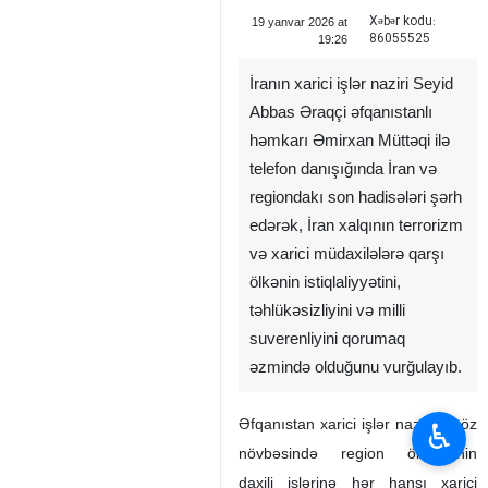
Xəbər kodu:
19 yanvar 2026 at
86055525
19:26
İranın xarici işlər naziri Seyid
Abbas Əraqçi əfqanıstanlı
həmkarı Əmirxan Müttəqi ilə
telefon danışığında İran və
regiondakı son hadisələri şərh
edərək, İran xalqının terrorizm
və xarici müdaxilələrə qarşı
ölkənin istiqlaliyyətini,
təhlükəsizliyini və milli
suverenliyini qorumaq
əzmində olduğunu vurğulayıb. ‌
Əfqanıstan xarici işlər naziri də öz
♿︎
növbəsində region ölkələrinin
daxili işlərinə hər hansı xarici