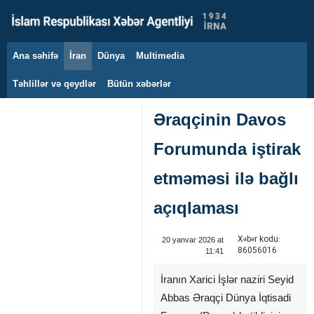
Ana səhifə
İran
Dünya
Multimedia
8 avqust 2026
Təhlillər və qeydlər
Bütün xəbərlər
Əraqçinin Davos
Forumunda iştirak
etməməsi ilə bağlı
açıqlaması
Xəbər kodu:
20 yanvar 2026 at
86056016
11:41