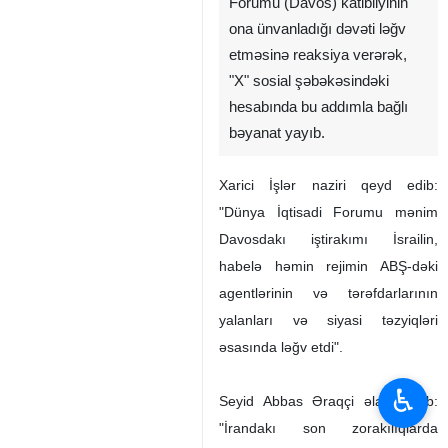
İranın Xarici İşlər naziri Seyid
Abbas Əraqçi Dünya İqtisadi
Forumu (Davos) katibliyinin
ona ünvanladığı dəvəti ləğv
etməsinə reaksiya verərək,
"X" sosial şəbəkəsindəki
hesabında bu addımla bağlı
bəyanat yayıb.
Xarici İşlər naziri qeyd edib:
"Dünya İqtisadi Forumu mənim
Davosdakı iştirakımı İsrailin,
♿︎
habelə həmin rejimin ABŞ-dəki
agentlərinin və tərəfdarlarının