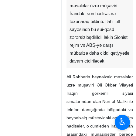
məsələlər üzrə müşaviri
İrandakı son hadisələrə
toxunaraq bildirib: İlahi lütf
sayəsində bu sui-qəsd
zərərsizləşdirildi, lakin Sionist
rejim və ABŞ-yə qarşı
mübarizə daha ciddi qətiyyətlə
davam etdiriləcək.
Ali Rəhbərin beynəlxalq məsələlər
üzrə müşaviri Əli Əkbər Vilayəti
İraqın görkəmli siyasi
simalarından olan Nuri əl-Maliki ilə
telefon danışığında bölgədəki və
beynəlxalq müstəvidəki ən mühüm
♿︎
hadisələr, o cümlədən İraq və İran
arasındakı münasibətlər barədə