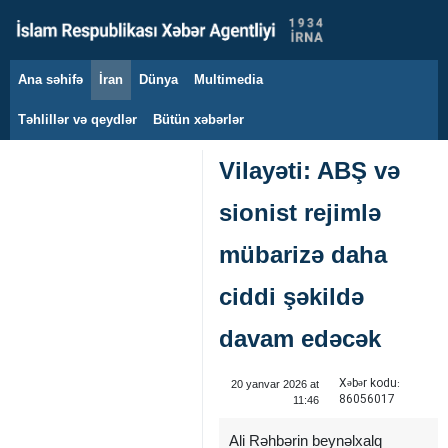
Ana səhifə
İran
Dünya
Multimedia
7 avqust 2026
Təhlillər və qeydlər
Bütün xəbərlər
Vilayəti: ABŞ və
sionist rejimlə
mübarizə daha
ciddi şəkildə
davam edəcək
Xəbər kodu:
20 yanvar 2026 at
86056017
11:46
Ali Rəhbərin beynəlxalq