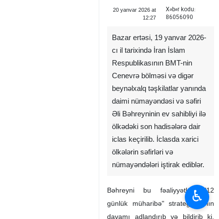
Xəbər kodu:
20 yanvar 2026 at
86056090
12:27
Bazar ertəsi, 19 yanvar 2026-
cı il tarixində İran İslam
Respublikasının BMT-nin
Cenevrə bölməsi və digər
beynəlxalq təşkilatlar yanında
daimi nümayəndəsi və səfiri
Əli Bəhreyninin ev sahibliyi ilə
ölkədəki son hadisələrə dair
iclas keçirilib. İclasda xarici
ölkələrin səfirləri və
nümayəndələri iştirak ediblər.
Bəhreyni bu fəaliyyətləri "12
♿︎
günlük müharibə" strategiyasının
davamı adlandırıb və bildirib ki,