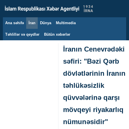
Ana səhifə
İran
Dünya
Multimedia
8 avqust 2026
Təhlillər və qeydlər
Bütün xəbərlər
İranın Cenevrədəki
səfiri: "Bəzi Qərb
dövlətlərinin İranın
təhlükəsizlik
qüvvələrinə qarşı
mövqeyi riyakarlıq
nümunəsidir"