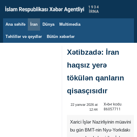
Ana səhifə
İran
Dünya
Multimedia
7 avqust 2026
Təhlillər və qeydlər
Bütün xəbərlər
Xətibzadə: İran
haqsız yerə
tökülən qanların
qisasçısıdır
Xəbər kodu:
22 yanvar 2026 at
86057711
12:44
Xarici İşlər Nazirliyinin müavini
bu gün BMT-nin Nyu-Yorkdakı