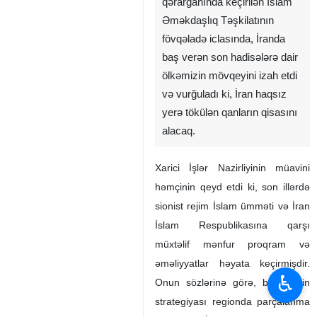
qərargahında keçirilən İslam
Əməkdaşlıq Təşkilatının
fövqəladə iclasında, İranda
baş verən son hadisələrə dair
ölkəmizin mövqeyini izah etdi
və vurğuladı ki, İran haqsız
yerə tökülən qanların qisasını
alacaq.
Xarici İşlər Nazirliyinin müavini
həmçinin qeyd etdi ki, son illərdə
sionist rejim İslam ümməti və İran
İslam Respublikasına qarşı
müxtəlif mənfur proqram və
əməliyyatlar həyata keçirmişdir.
♿︎
Onun sözlərinə görə, bu rejimin
strategiyası regionda parçalanma