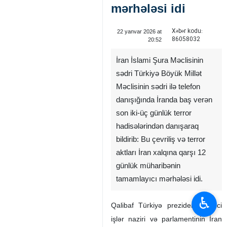
mərhələsi idi
Xəbər kodu:
22 yanvar 2026 at
86058032
20:52
İran İslami Şura Məclisinin
sədri Türkiyə Böyük Millət
Məclisinin sədri ilə telefon
danışığında İranda baş verən
son iki-üç günlük terror
hadisələrindən danışaraq
bildirib: Bu çevriliş və terror
aktları İran xalqına qarşı 12
günlük müharibənin
tamamlayıcı mərhələsi idi.
♿︎
Qalibaf Türkiyə prezidenti, xarici
işlər naziri və parlamentinin İran