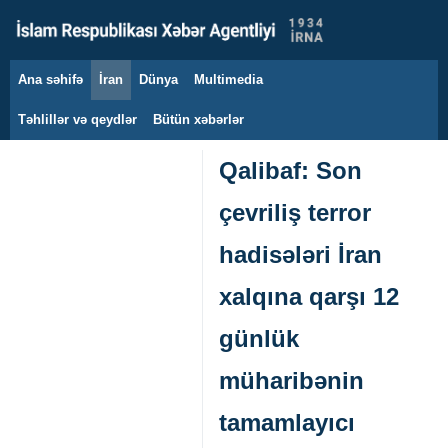
Ana səhifə
İran
Dünya
Multimedia
8 avqust 2026
Təhlillər və qeydlər
Bütün xəbərlər
Qalibaf: Son
çevriliş terror
hadisələri İran
xalqına qarşı 12
günlük
müharibənin
tamamlayıcı