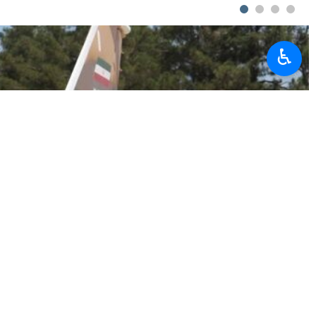
lərində iştirak etmiş və sionist rejim ordusunun Qəzza zolağındakı
♿︎