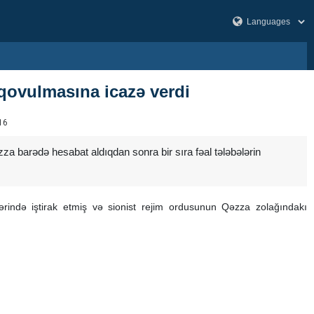
 qovulmasına icazə verdi
16