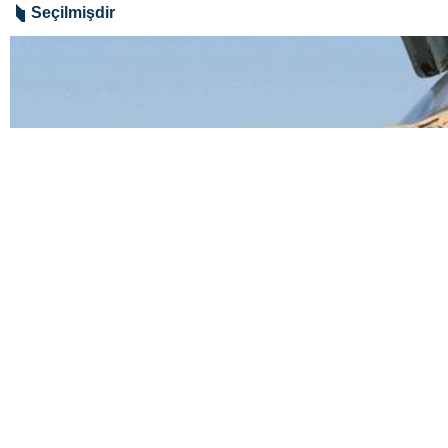
Bu tələbələr Amerikada qanuni şəra
qətliamlarını tənqid edən məqalələr 
Dünya
Amerika və Avropa
0 Persons
Sizin rəyiniz