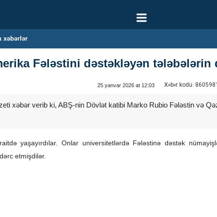
 xəbərlər
rika Fələstini dəstəkləyən tələbələrin
Xəbər kodu:
860598
25 yanvar 2026 at 12:03