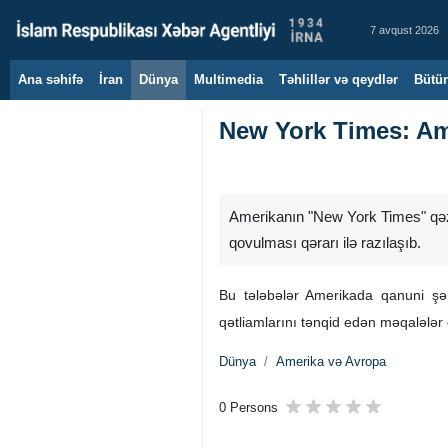
7 avqust 2026
Ana səhifə
İran
Dünya
Multimedia
Təhlillər və qeydlər
Bütün
New York Times: Ame