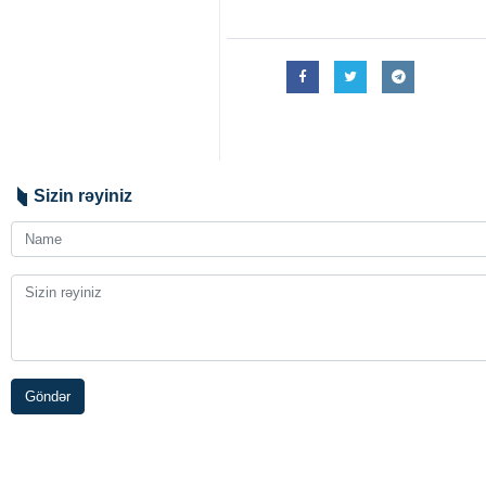
Amerikanın "New York Times" qəzet
qovulması qərarı ilə razılaşıb. ‌