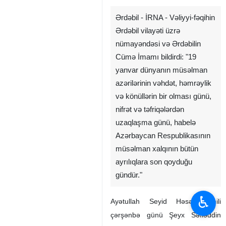
Ərdəbil - İRNA - Vəliyyi-fəqihin
Ərdəbil vilayəti üzrə
nümayəndəsi və Ərdəbilin
Cümə İmamı bildirdi: "19
yanvar dünyanın müsəlman
azərilərinin vəhdət, həmrəylik
və könüllərin bir olması günü,
nifrət və təfriqələrdən
uzaqlaşma günü, habelə
Azərbaycan Respublikasının
müsəlman xalqının bütün
ayrılıqlara son qoyduğu
gündür."
♿︎
Ayətullah Seyid Həsən Amili
çərşənbə günü Şeyx Səfiəddin