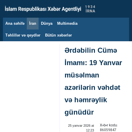
Ana səhifə
İran
Dünya
Multimedia
8 avqust 2026
Təhlillər və qeydlər
Bütün xəbərlər
Ərdəbilin Cümə
İmamı: 19 Yanvar
müsəlman
azərilərin vəhdət
və həmrəylik
günüdür
Xəbər kodu:
25 yanvar 2026 at
86059847
12:23