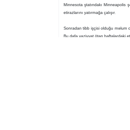
Minnesota ştatındakı Minneapolis şə
etirazlarını yatırmağa çalışır.
Sonradan tibb işçisi olduğu məlum ol
Bu dəfə vəziyyət ötən həftələrdəki et
Minneapolis Böhran İdarəetmə Təşkila
azaltmaq üçün bütün gücünü səfərbə
Konqresin demokrat üzvü Aleksandr K
hüquqlarımız yox olur".
O, həmçinin İmmiqrasiya və Gömrük 
keçməsinə çağırıb.
Dünya
Amerika və Avropa