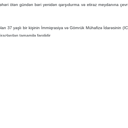
həri ötən gündən bəri yenidən qarşıdurma və etiraz meydanına çevrili
an 37 yaşlı bir kişinin İmmiqrasiya və Gömrük Mühafizə İdarəsinin (ICE) q
irazlardan tamamilə fərqlidir.
tının direktoru Reyçel Sir şəhərdəki vəziyyəti "dəhşətli" kimi qiymətlən
r edib.
ortez də diqqətçəkən bir açıqlamasında deyib: "Amerikalılar küçələrdə 
Mühafizə İdarəsinin (ICE) büdcəsinin dondurulmasını tələb edib və M