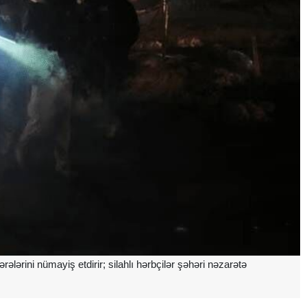
rini nümayiş etdirir; silahlı hərbçilər şəhəri nəzarətə