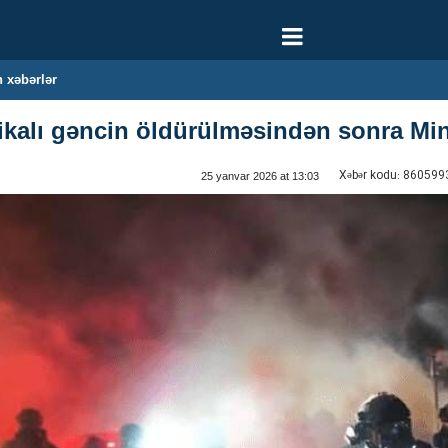
 xəbərlər
ikalı gəncin öldürülməsindən sonra Min
Xəbər kodu:
860599
25 yanvar 2026 at 13:03