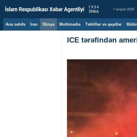
7 avqust 2026
Ana səhifə
İran
Dünya
Multimedia
Təhlillər və qeydlər
Bütün
ICE tərəfindən amer