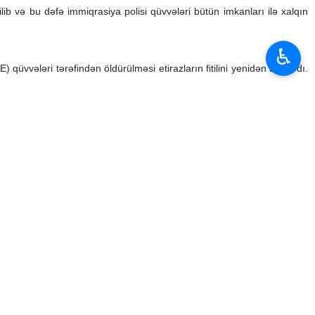
b və bu dəfə immiqrasiya polisi qüvvələri bütün imkanları ilə xalqın
♿︎
üvvələri tərəfindən öldürülməsi etirazların fitilini yenidən alışdırdı.
dirib və bildirib ki, rəhbərlik etdiyi qurum bu vəziyyətin fəsadlarını
öz hökumətləri tərəfindən öldürülürlər, konstitusiyamız parçalanır və
illi Qvardiyanın xalqı federal qüvvələrdən qorumaq üçün fəaliyyətə