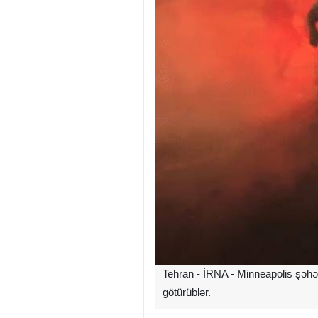
Tehran - İRNA - Minneapolis şəhər
götürüblər.