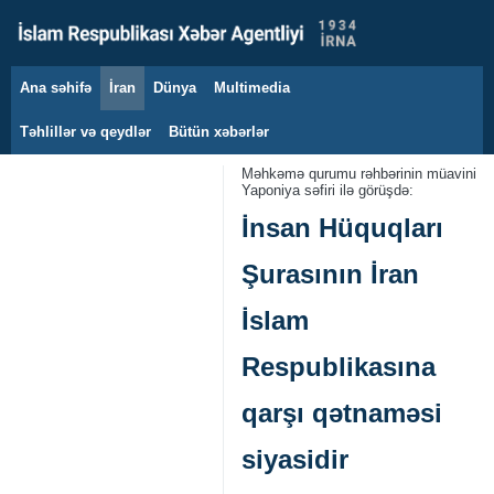
Ana səhifə
İran
Dünya
Multimedia
9 avqust 2026
Təhlillər və qeydlər
Bütün xəbərlər
Məhkəmə qurumu rəhbərinin müavini
Yaponiya səfiri ilə görüşdə:
İnsan Hüquqları
Şurasının İran
İslam
Respublikasına
qarşı qətnaməsi
siyasidir ‌