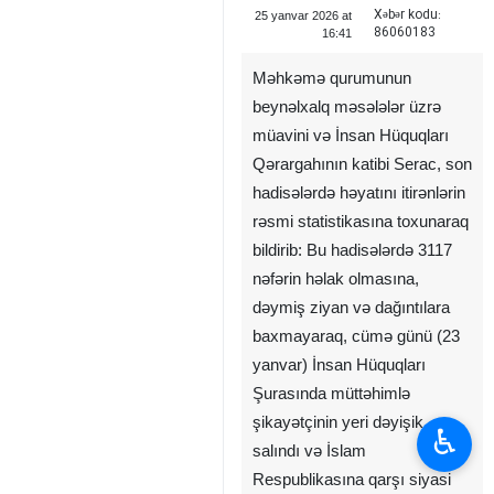
Xəbər kodu:
25 yanvar 2026 at
86060183
16:41
Məhkəmə qurumunun
beynəlxalq məsələlər üzrə
müavini və İnsan Hüquqları
Qərargahının katibi Serac, son
hadisələrdə həyatını itirənlərin
rəsmi statistikasına toxunaraq
bildirib: Bu hadisələrdə 3117
nəfərin həlak olmasına,
dəymiş ziyan və dağıntılara
baxmayaraq, cümə günü (23
yanvar) İnsan Hüquqları
Şurasında müttəhimlə
şikayətçinin yeri dəyişik
♿︎
salındı və İslam
Respublikasına qarşı siyasi