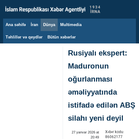
Ana səhifə
İran
Dünya
Multimedia
7 avqust 2026
Təhlillər və qeydlər
Bütün xəbərlər
Rusiyalı ekspert:
Maduronun
oğurlanması
əməliyyatında
istifadə edilən ABŞ
silahı yeni deyil
Xəbər kodu:
27 yanvar 2026 at
86062177
20:49