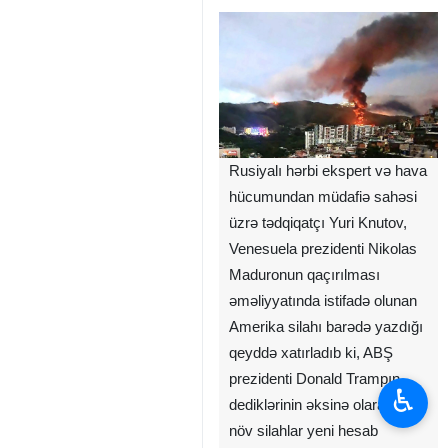
Rusiyalı hərbi ekspert və hava
hücumundan müdafiə sahəsi
üzrə tədqiqatçı Yuri Knutov,
Venesuela prezidenti Nikolas
Maduronun qaçırılması
əməliyyatında istifadə olunan
Amerika silahı barədə yazdığı
qeyddə xatırladıb ki, ABŞ
prezidenti Donald Trampın
♿︎
dediklərinin əksinə olaraq, bu
növ silahlar yeni hesab