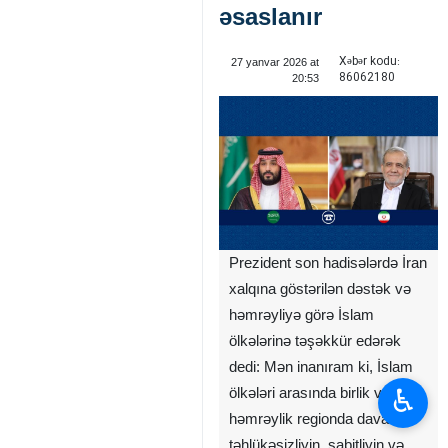
əsaslanır
Xəbər kodu:
27 yanvar 2026 at
86062180
20:53
Prezident son hadisələrdə İran
xalqına göstərilən dəstək və
həmrəyliyə görə İslam
ölkələrinə təşəkkür edərək
dedi: Mən inanıram ki, İslam
♿︎
ölkələri arasında birlik və
həmrəylik regionda davamlı
təhlükəsizliyin, sabitliyin və