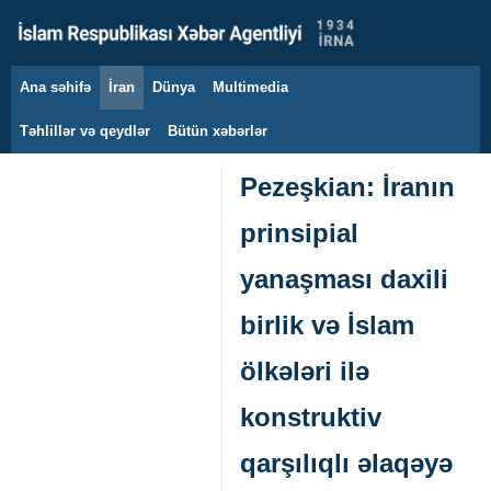
Ana səhifə
İran
Dünya
Multimedia
8 avqust 2026
Təhlillər və qeydlər
Bütün xəbərlər
Pezeşkian: İranın
prinsipial
yanaşması daxili
birlik və İslam
ölkələri ilə
konstruktiv
qarşılıqlı əlaqəyə