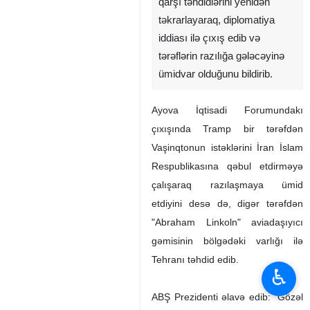
qarşı təhdidlərini yenidən
təkrarlayaraq, diplomatiya
iddiası ilə çıxış edib və
tərəflərin razılığa gələcəyinə
ümidvar olduğunu bildirib.
Ayova İqtisadi Forumundakı
çıxışında Tramp bir tərəfdən
Vaşinqtonun istəklərini İran İslam
Respublikasına qəbul etdirməyə
çalışaraq razılaşmaya ümid
etdiyini desə də, digər tərəfdən
"Abraham Linkoln" aviadaşıyıcı
gəmisinin bölgədəki varlığı ilə
Tehranı təhdid edib.
♿︎
ABŞ Prezidenti əlavə edib: "Gözəl