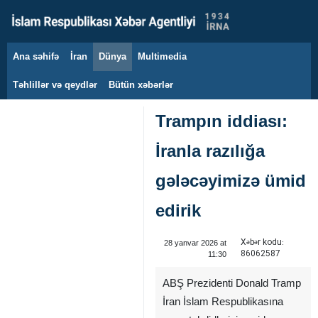
Ana səhifə
İran
Dünya
Multimedia
9 avqust 2026
Təhlillər və qeydlər
Bütün xəbərlər
Trampın iddiası:
İranla razılığa
gələcəyimizə ümid
edirik
Xəbər kodu:
28 yanvar 2026 at
86062587
11:30
ABŞ Prezidenti Donald Tramp
İran İslam Respublikasına