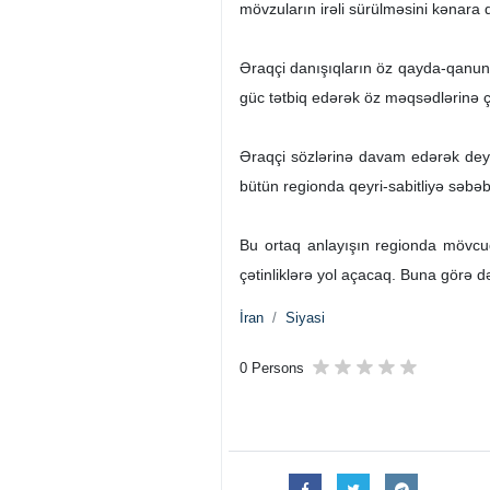
mövzuların irəli sürülməsini kənara q
Əraqçi danışıqların öz qayda-qanunu
güc tətbiq edərək öz məqsədlərinə ç
Əraqçi sözlərinə davam edərək deyi
bütün regionda qeyri-sabitliyə səbəb
Bu ortaq anlayışın regionda mövcud
çətinliklərə yol açacaq. Buna görə də
İran
Siyasi
0 Persons