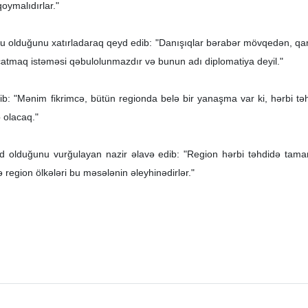
oymalıdırlar."
 olduğunu xatırladaraq qeyd edib: "Danışıqlar bərabər mövqedən, qarşılı
atmaq istəməsi qəbulolunmazdır və bunun adı diplomatiya deyil."
b: "Mənim fikrimcə, bütün regionda belə bir yanaşma var ki, hərbi 
 olacaq."
 olduğunu vurğulayan nazir əlavə edib: "Region hərbi təhdidə tamami
 region ölkələri bu məsələnin əleyhinədirlər."