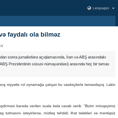
və faydalı ola bilməz
19
ndan sonra jurnalistlərə açıqlamasında, İran və ABŞ arasındakı
f (ABŞ Prezidentinin xüsusi nümayəndəsi) arasında heç bir təmas
z xoş niyyətlə rol oynamağa çalışan bu vasitəçilərlə təmasdayıq. Lakin
ləşdirməsi barədə verilən suala belə cavab verib: "Bizim mövqeyimiz
 tutmasını istəyirlərsə, mütləq təhdidi, ifrat tələbləri və məntiqsiz