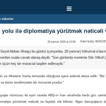
 xəbərlər
 yolu ilə diplomatiya yürütmək nəticəli 
Xəbər kodu:
860628
28 yanvar 2026 at 13:50
ri Seyid Abbas Əraqçi bu günkü (çərşənbə, 28 yanvar) hökumət iclası
ə verilən suala cavab olaraq deyib: "Son günlərdə mənimlə Stiv Vitko
r üçün heç bir müraciət təqdim edilməyib." ‌
ilərin və ölkələrin İranla təmasda olduğuna işarə edərək əlavə edib: "Bi
 və bizim tərəfimizdən bir müraciət yoxdur."
nışıqlar mövzusu ilə eyni vaxtda ABŞ-ın İran ətrafında hərbi güc cəm
lomatiya yürütmək nəticəli və faydalı ola bilməz. Əgər danışıqların baş