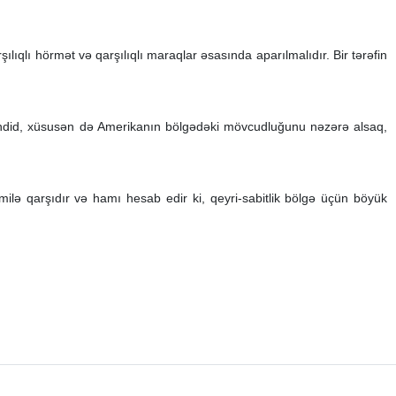
qlı hörmət və qarşılıqlı maraqlar əsasında aparılmalıdır. Bir tərəfin
təhdid, xüsusən də Amerikanın bölgədəki mövcudluğunu nəzərə alsaq,
lə qarşıdır və hamı hesab edir ki, qeyri-sabitlik bölgə üçün böyük