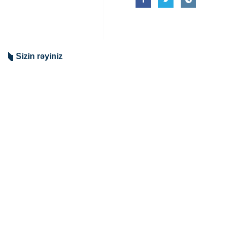
Sizin rəyiniz
Göndər
Seçilmişdir