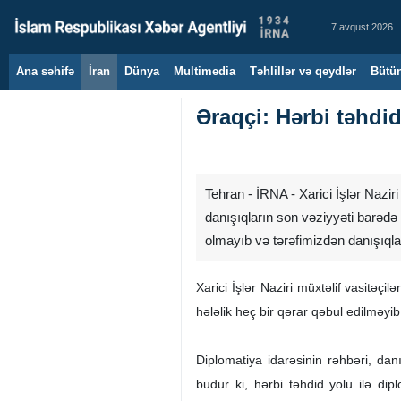
7 avqust 2026
Ana səhifə
İran
Dünya
Multimedia
Təhlillər və qeydlər
Bütün
Əraqçi: Hərbi təhdid
Tehran - İRNA - Xarici İşlər Nazi
danışıqların son vəziyyəti barəd
olmayıb və tərəfimizdən danışıqla
Xarici İşlər Naziri müxtəlif vasitəç
hələlik heç bir qərar qəbul edilməyib
Diplomatiya idarəsinin rəhbəri, da
budur ki, hərbi təhdid yolu ilə dip