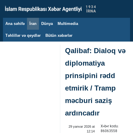
Ana səhifə
İran
Dünya
Multimedia
7 avqust 2026
Təhlillər və qeydlər
Bütün xəbərlər
Qalibaf: Dialoq və
diplomatiya
prinsipini rədd
etmirik / Tramp
məcburi saziş
ardıncadır
Xəbər kodu:
29 yanvar 2026 at
86063558
12:14