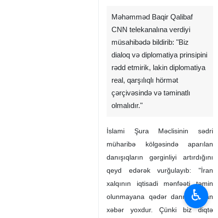
Məhəmməd Baqir Qalibaf
CNN telekanalına verdiyi
müsahibədə bildirib: "Biz
dialoq və diplomatiya prinsipini
rədd etmirik, lakin diplomatiya
real, qarşılıqlı hörmət
çərçivəsində və təminatlı
olmalıdır."
İslami Şura Məclisinin sədri
müharibə kölgəsində aparılan
danışıqların gərginliyi artırdığını
qeyd edərək vurğulayıb: "İran
xalqının iqtisadi mənfəəti təmin
♿︎
olunmayana qədər danışıqlardan
xəbər yoxdur. Çünki biz diqtə