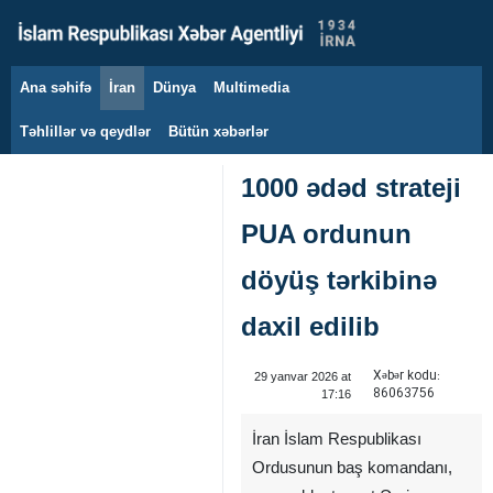
Ana səhifə
İran
Dünya
Multimedia
8 avqust 2026
Təhlillər və qeydlər
Bütün xəbərlər
1000 ədəd strateji
PUA ordunun
döyüş tərkibinə
daxil edilib
Xəbər kodu:
29 yanvar 2026 at
86063756
17:16
İran İslam Respublikası
Ordusunun baş komandanı,