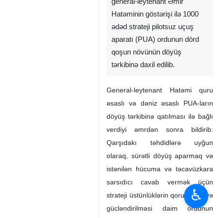
general-leytenant Əmir
Hatəminin göstərişi ilə 1000
ədəd strateji pilotsuz uçuş
aparatı (PUA) ordunun dörd
qoşun növünün döyüş
tərkibinə daxil edilib.
General-leytenant Hatəmi quru
əsaslı və dəniz əsaslı PUA-ların
döyüş tərkibinə qatılması ilə bağlı
verdiyi əmrdən sonra bildirib:
Qarşıdakı təhdidlərə uyğun
olaraq, sürətli döyüş aparmaq və
istənilən hücuma və təcavüzkara
sarsıdıcı cavab vermək üçün
♿︎
strateji üstünlüklərin qorunması və
gücləndirilməsi daim ordunun