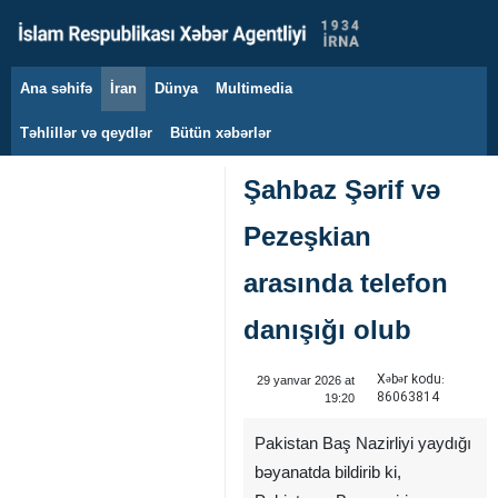
Ana səhifə
İran
Dünya
Multimedia
8 avqust 2026
Təhlillər və qeydlər
Bütün xəbərlər
Şahbaz Şərif və
Pezeşkian
arasında telefon
danışığı olub ‌
Xəbər kodu:
29 yanvar 2026 at
86063814
19:20
Pakistan Baş Nazirliyi yaydığı
bəyanatda bildirib ki,