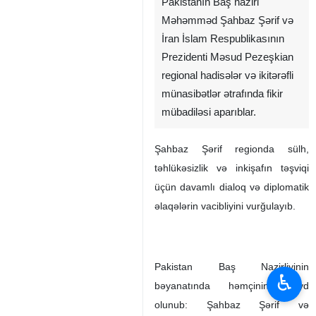
Pakistanın Baş naziri
Məhəmməd Şahbaz Şərif və
İran İslam Respublikasının
Prezidenti Məsud Pezeşkian
regional hadisələr və ikitərəfli
münasibətlər ətrafında fikir
mübadiləsi aparıblar.
Şahbaz Şərif regionda sülh,
təhlükəsizlik və inkişafın təşviqi
üçün davamlı dialoq və diplomatik
əlaqələrin vacibliyini vurğulayıb.
Pakistan Baş Nazirliyinin
♿︎
bəyanatında həmçinin qeyd
olunub: Şahbaz Şərif və