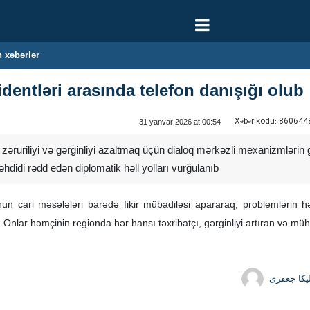
 xəbərlər
identləri arasında telefon danışığı olub
Xəbər kodu:
860644
31 yanvar 2026 at 00:54
əruriliyi və gərginliyi azaltmaq üçün dialoq mərkəzli mexanizmlərin gü
hdidi rədd edən diplomatik həll yolları vurğulanıb
nun cari məsələləri barədə fikir mübadiləsi apararaq, problemlərin hə
ar. Onlar həmçinin regionda hər hansı təxribatçı, gərginliyi artıran və 
یکا جعفری