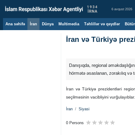
6 avqust 2026
Ana səhifə
İran
Dünya
Multimedia
Təhlillər və qeydlər
Bütün
İran və Türkiyə prez
Danışıqda, regional əməkdaşlığın z
hörmətə əsaslanan, zorakılıq və tə
İran və Türkiyə prezidentləri regio
seçilməsinin vacibliyini vurğulayıbl
İran
Siyasi
0 Persons