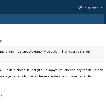
84
cləndirilməsi qeyd olunub. Məsələlərin həlli üçün qarşılıqlı
lli üçün diplomatik, qarşılıqlı əlaqəyə və dialoqa söykənən yolların
müharibəyə səbəb ola biləcək hərəkətlərdən çəkinməyə çağırıblar.
مل