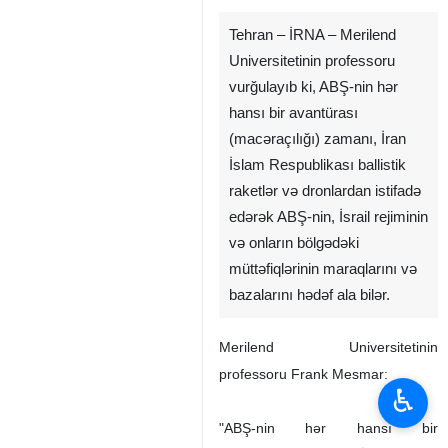
Tehran – İRNA – Merilend
Universitetinin professoru
vurğulayıb ki, ABŞ-nin hər
hansı bir avantürası
(macəraçılığı) zamanı, İran
İslam Respublikası ballistik
raketlər və dronlardan istifadə
edərək ABŞ-nin, İsrail rejiminin
və onların bölgədəki
müttəfiqlərinin maraqlarını və
bazalarını hədəf ala bilər.
Merilend Universitetinin
professoru Frank Mesmar:
♿︎
"ABŞ-nin hər hansı bir