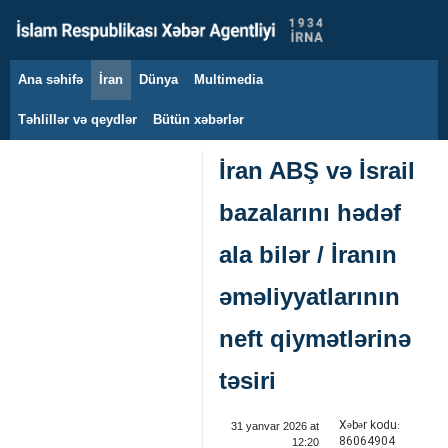
Ana səhifə
İran
Dünya
Multimedia
10 avqust 2026
Təhlillər və qeydlər
Bütün xəbərlər
İran ABŞ və İsrail
bazalarını hədəf
ala bilər / İranın
əməliyyatlarının
neft qiymətlərinə
təsiri
Xəbər kodu:
31 yanvar 2026 at
86064904
12:20