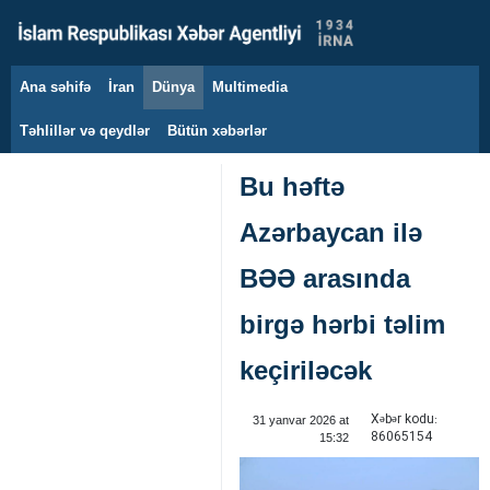
Ana səhifə
İran
Dünya
Multimedia
10 avqust 2026
Təhlillər və qeydlər
Bütün xəbərlər
Bu həftə
Azərbaycan ilə
BƏƏ arasında
birgə hərbi təlim
keçiriləcək
Xəbər kodu:
31 yanvar 2026 at
86065154
15:32