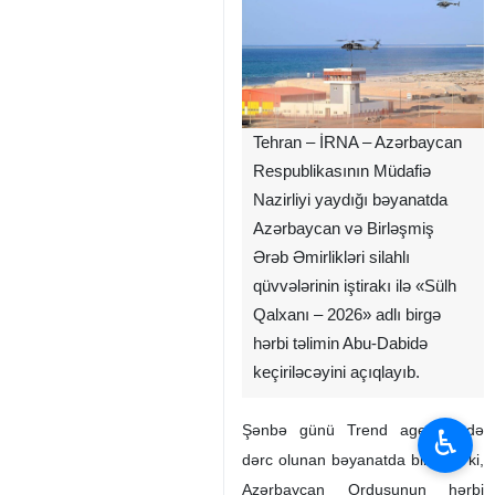
Tehran – İRNA – Azərbaycan
Respublikasının Müdafiə
Nazirliyi yaydığı bəyanatda
Azərbaycan və Birləşmiş
Ərəb Əmirlikləri silahlı
qüvvələrinin iştirakı ilə «Sülh
Qalxanı – 2026» adlı birgə
hərbi təlimin Abu-Dabidə
keçiriləcəyini açıqlayıb.
Şənbə günü Trend agentliyində
♿︎
dərc olunan bəyanatda bildirilib ki,
Azərbaycan Ordusunun hərbi