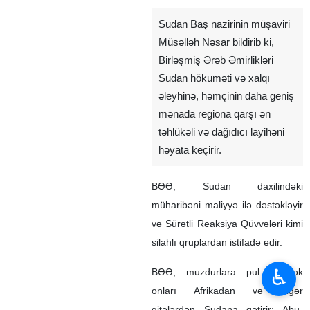
Sudan Baş nazirinin müşaviri
Müsəlləh Nəsar bildirib ki,
Birləşmiş Ərəb Əmirlikləri
Sudan hökuməti və xalqı
əleyhinə, həmçinin daha geniş
mənada regiona qarşı ən
təhlükəli və dağıdıcı layihəni
həyata keçirir.
BƏƏ, Sudan daxilindəki
♿︎
müharibəni maliyyə ilə dəstəkləyir
və Sürətli Reaksiya Qüvvələri kimi