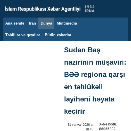
Ana səhifə
İran
Dünya
Multimedia
8 avqust 2026
Təhlillər və qeydlər
Bütün xəbərlər
Sudan Baş
nazirinin müşaviri:
BƏƏ regiona qarşı
ən təhlükəli
layihəni həyata
keçirir
Xəbər kodu:
31 yanvar 2026 at
86065302
18:43