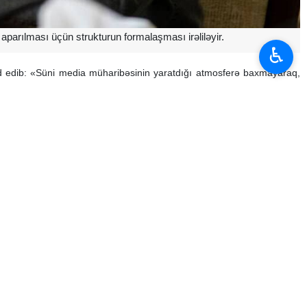
n aparılması üçün strukturun formalaşması irəliləyir.
♿︎
eyd edib: «Süni media müharibəsinin yaratdığı atmosferə baxmayaraq,