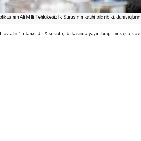
kasının Ali Milli Təhlükəsizlik Şurasının katibi bildirib ki, danışıqları
 il fevralın 1-i tarixində X sosial şəbəkəsində yayımladığı mesajda q
sı irəliləyir.»