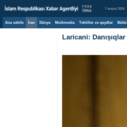
7 avqust 2026
Ana səhifə
İran
Dünya
Multimedia
Təhlillər və qeydlər
Bütün
Laricani: Danışıqlar 