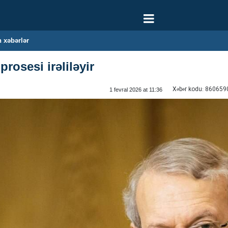
 xəbərlər
prosesi irəliləyir
Xəbər kodu:
860659
1 fevral 2026 at 11:36