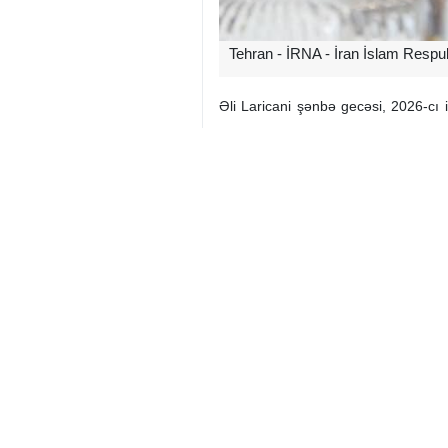
Tehran - İRNA - İran İslam Respubli
Əli Laricani şənbə gecəsi, 2026-cı
danışıqlar üçün strukturun formalaşma
İran
Siyasi
0 Persons
Sizin rəyiniz