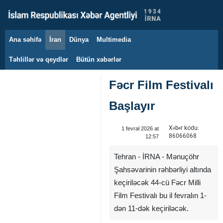
Ana səhifə
İran
Dünya
Multimedia
11 avqust 2026
Təhlillər və qeydlər
Bütün xəbərlər
Fəcr Film Festivalı
Başlayır
Xəbər kodu:
1 fevral 2026 at
86066068
12:57
Tehran - İRNA - Mənuçöhr
Şahsəvarinin rəhbərliyi altında
keçiriləcək 44-cü Fəcr Milli
Film Festivalı bu il fevralın 1-
dən 11-dək keçiriləcək.