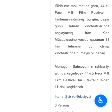
İRNA-nın məlumatına görə, 44-cü
Fəcr Milli Film Festivalının
filmlərinin nümayişi bu gün, bazar
günü Tehran kinoteatrlarında
başlayacaq. İran Kino
Müsabiqəsinə vəsiqə qazanan 33
film Tehranın 33 ictimai
kinoteatrında nümayiş olunacaq.
Mənuçöhr Şahsəvarinin rəhbərliyi
altında keçiriləcək 44-cü Fəcr Milli
Film Festivalı bu il fevralın 1-dən
11-dək keçiriləcək.
İran
Şeir və Ədəbiyyat
♿︎
0 Persons