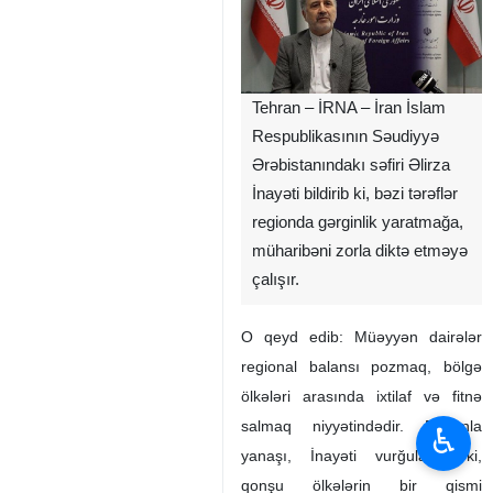
Tehran – İRNA – İran İslam
Respublikasının Səudiyyə
Ərəbistanındakı səfiri Əlirza
İnayəti bildirib ki, bəzi tərəflər
regionda gərginlik yaratmağa,
müharibəni zorla diktə etməyə
çalışır.
O qeyd edib: Müəyyən dairələr
regional balansı pozmaq, bölgə
ölkələri arasında ixtilaf və fitnə
salmaq niyyətindədir. Bununla
♿︎
yanaşı, İnayəti vurğulayıb ki,
qonşu ölkələrin bir qismi