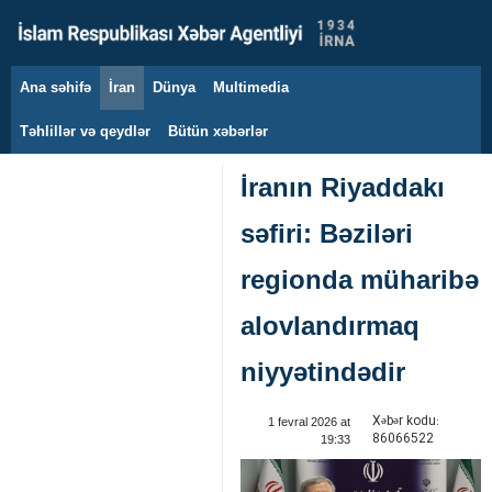
Ana səhifə
İran
Dünya
Multimedia
7 avqust 2026
Təhlillər və qeydlər
Bütün xəbərlər
İranın Riyaddakı
səfiri: Bəziləri
regionda müharibə
alovlandırmaq
niyyətindədir
Xəbər kodu:
1 fevral 2026 at
86066522
19:33