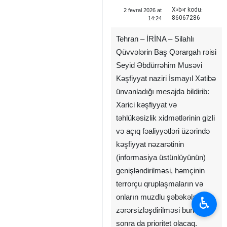
Xəbər kodu:
2 fevral 2026 at
86067286
14:24
Tehran – İRİNA – Silahlı
Qüvvələrin Baş Qərargah rəisi
Seyid Əbdürrəhim Musəvi
Kəşfiyyat naziri İsmayıl Xətibə
ünvanladığı mesajda bildirib:
Xarici kəşfiyyat və
təhlükəsizlik xidmətlərinin gizli
və açıq fəaliyyətləri üzərində
kəşfiyyat nəzarətinin
(informasiya üstünlüyünün)
genişləndirilməsi, həmçinin
terrorçu qruplaşmaların və
onların muzdlu şəbəkələrinin
♿︎
zərərsizləşdirilməsi bundan
sonra da prioritet olacaq.