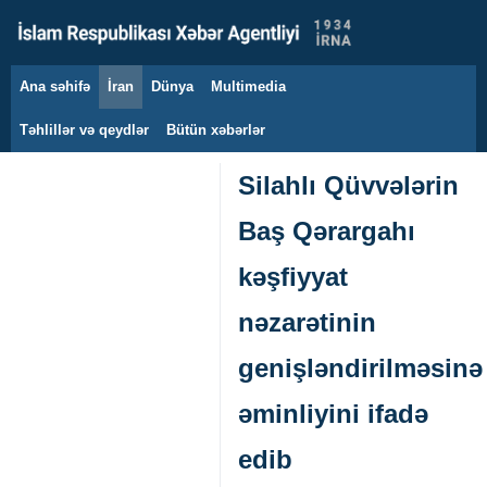
Ana səhifə
İran
Dünya
Multimedia
7 avqust 2026
Təhlillər və qeydlər
Bütün xəbərlər
Silahlı Qüvvələrin
Baş Qərargahı
kəşfiyyat
nəzarətinin
genişləndirilməsinə
əminliyini ifadə
edib