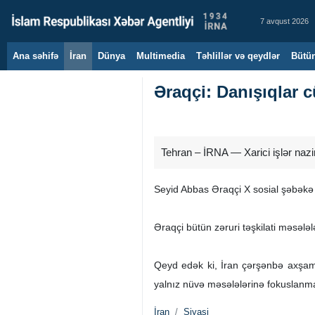
7 avqust 2026
Ana səhifə
İran
Dünya
Multimedia
Təhlillər və qeydlər
Bütün
Əraqçi: Danışıqlar 
Tehran – İRNA — Xarici işlər nazi
Seyid Abbas Əraqçi X sosial şəbəkə
Əraqçi bütün zəruri təşkilati məsələ
Qeyd edək ki, İran çərşənbə axşamı 
yalnız nüvə məsələlərinə fokuslanma
İran
Siyasi