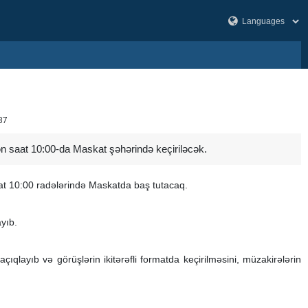
87
nən saat 10:00-da Maskat şəhərində keçiriləcək.
at 10:00 radələrində Maskatda baş tutacaq.
yıb.
layıb və görüşlərin ikitərəfli formatda keçirilməsini, müzakirələrin