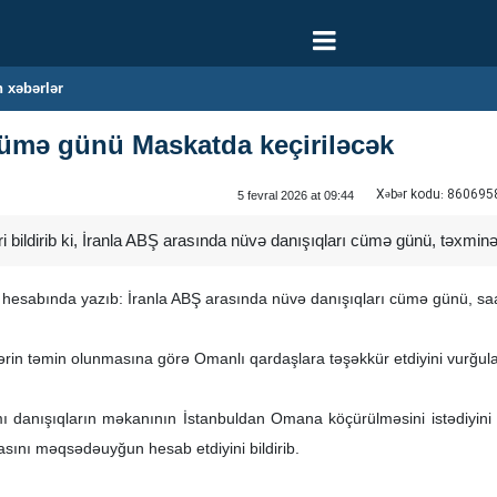
 xəbərlər
cümə günü Maskatda keçiriləcək
Xəbər kodu:
860695
5 fevral 2026 at 09:44
ri bildirib ki, İranla ABŞ arasında nüvə danışıqları cümə günü, təxmi
 hesabında yazıb: İranla ABŞ arasında nüvə danışıqları cümə günü, sa
lərin təmin olunmasına görə Omanlı qardaşlara təşəkkür etdiyini vurğula
danışıqların məkanının İstanbuldan Omana köçürülməsini istədiyini açıq
sını məqsədəuyğun hesab etdiyini bildirib.